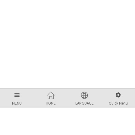
MENU
HOME
LANGUAGE
Quick Menu
MBS KOREA