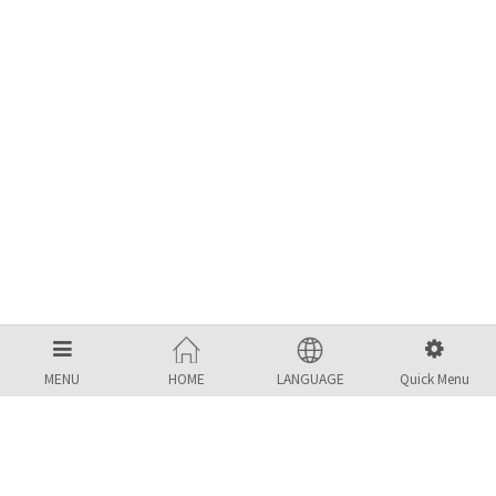
MENU
HOME
LANGUAGE
Quick Menu
MBS KOREA