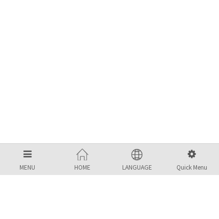
MENU
HOME
LANGUAGE
Quick Menu
MBS KOREA