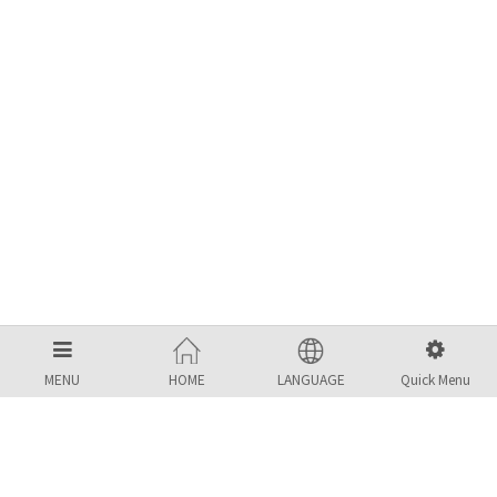
MENU
HOME
LANGUAGE
Quick Menu
MBS KOREA