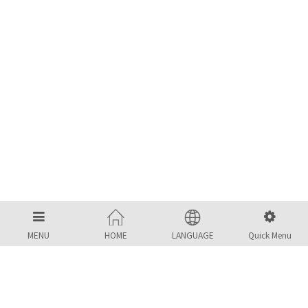
MENU
HOME
LANGUAGE
Quick Menu
MBS KOREA